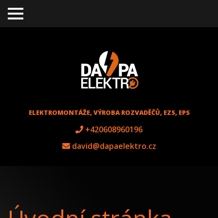
TO
GGL
E
ME
NU
ELEKTROMONTÁŽE, VÝROBA ROZVADĚČŮ, EZS, EPS
+420608960196
david@dapaelektro.cz